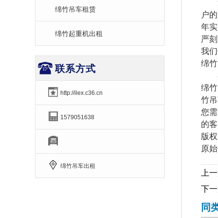
遇
绵竹吊车租赁
户的
年实
绵竹起重机出租
严刻
我们
绵竹
联系方式
杰出
绵竹
http://ilex.c36.cn
竹吊
您需
1579051638
的客
版权
原始
绵竹吊车出租
上一
下一
同