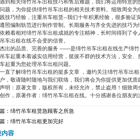
到相关绵竹吊车出租技巧和售后难题，我们将运用特意的技
问题，为你提供绵竹吊车出租的相关技术资料。细致周全为
践技巧经验，注重吊车租赁--我们十年积累经验，很多验证
遵照编制轨范进行制作管制。长期服务与齐全先进的技巧为
依赖着相对绵竹吊车出租成就的专注精神，长时间得到了令
吊车出租在线不会变的信誉。
的品质、完善的服务 ——是绵竹吊车出租在线生产绵竹
吊车起重本着诚实信用经营，挺拔不群的技术方法，安全、
车起重为您处理吊车出租问题。
一直了解绵竹吊车出租的挺多文章 ，邀约关注绵竹吊车出租
户，敬请随时随地与我们联络，我们将会为你提供更加优质
声明：原著文章，版权所有，未经允许，禁止盗用！细致周
创作，原著作者：绵竹吊车出租在线。十分感谢各位朋友的
篇：
绵竹吊车租赁急顾客之所急
篇：
绵竹吊车出租更加完好
类内容